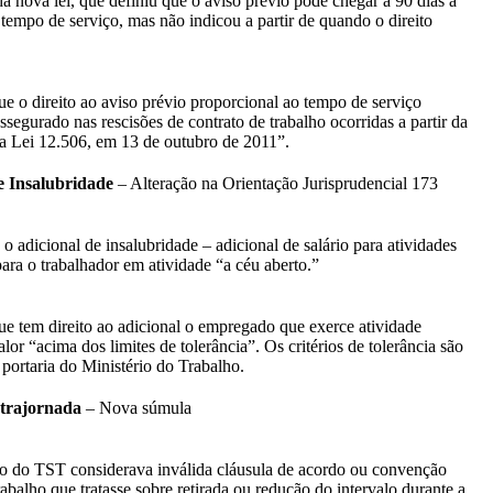
da nova lei, que definiu que o aviso prévio pode chegar a 90 dias a
tempo de serviço, mas não indicou a partir de quando o direito
ue o direito ao aviso prévio proporcional ao tempo de serviço
ssegurado nas rescisões de contrato de trabalho ocorridas a partir da
a Lei 12.506, em 13 de outubro de 2011”.
e Insalubridade
– Alteração na Orientação Jurisprudencial 173
o adicional de insalubridade – adicional de salário para atividades
para o trabalhador em atividade “a céu aberto.”
ue tem direito ao adicional o empregado que exerce atividade
lor “acima dos limites de tolerância”. Os critérios de tolerância são
 portaria do Ministério do Trabalho.
ntrajornada
– Nova súmula
o do TST considerava inválida cláusula de acordo ou convenção
rabalho que tratasse sobre retirada ou redução do intervalo durante a