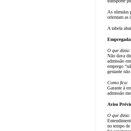
transporte pú
As súmulas p
orientam as i
A tabela aba
Empregada 
O que dizia:
Não dava dir
admissão em 
emprego “não 
gestante não
Como fica:
Garante à em
admissão med
Aviso Prévi
O que dizia:
Entendimento
no tempo de 