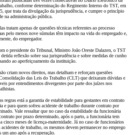
foram publicadas três vezes consecutivas no Diário Eletrônico da
rabalho, conforme determinação do Regimento Interno do TST, em
75, que trata da divulgação da jurisprudência, e cumpre o princípio
de na administração pública.
as tratam apenas de questões técnicas referentes ao processo
 mas pelo menos nove súmulas têm impacto na vida do empregado e,
mente, do empregador.
m o presidente do Tribunal, Ministro João Oreste Dalazen, o TST
 detida reflexão sobre sua jurisprudência e sobre medidas de cunho
sando ao aperfeiçoamento da instituição.
ão criam novos direitos, mas detalham e reforçam questões
 Consolidação das Leis do Trabalho (CLT) que deixaram dúvidas e
veis por entendimentos divergentes por parte dos juízes nos
alhistas.
s regras está a garantia de estabilidade para gestantes em contrato
ia e para quem sofreu acidente de trabalho durante contrato por
inado. Vale ressaltar que no caso da estabilidade da funcionária
contrato por prazo determinado, após o parto, a funcionária tem
o a cinco meses de licença-maternidade. Já no caso de funcionários
m acidentes de trabalho, os mesmos devem permanecer no emprego
s um ano após a recuperação.