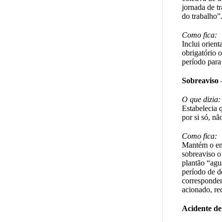
jornada de t
do trabalho”
Como fica:
Inclui orient
obrigatório 
período para
Sobreaviso
–
O que dizia:
Estabelecia 
por si só, nã
Como fica:
Mantém o ent
sobreaviso o
plantão “agu
período de d
corresponden
acionado, re
Acidente de