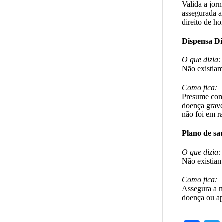
Valida a jor
assegurada a
direito de ho
Dispensa Di
O que dizia:
Não existiam
Como fica:
Presume com
doença grav
não foi em ra
Plano de sa
O que dizia:
Não existiam
Como fica:
Assegura a m
doença ou ap