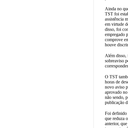
Ainda no que
TST foi esta
assistência 
em virtude d
disso, foi c
empregado p
comprove em 
houve discri
Além disso, 
sobreaviso po
corresponden
O TST também
horas de desc
novo aviso p
aprovado no 
não sendo, p
publicação d
Foi definido
que reduza o
anterior, qu