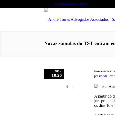
Contate-nos:
+55 71 3450-6507
contato@andretorres.adv.br
Novas súmulas do TST entram e
2012
Novas súmulas d
10.26
por
mwxti
em
Por Ana
0
A partir do 
jurisprudenc
os dias 10 e