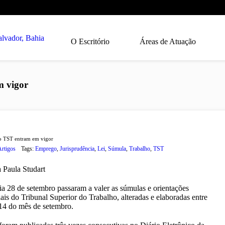
O Escritório
Áreas de Atuação
m vigor
o TST entram em vigor
Artigos
Tags:
Emprego
,
Jurisprudência
,
Lei
,
Súmula
,
Trabalho
,
TST
 Paula Studart
dia 28 de setembro passaram a valer as súmulas e orientações
iais do Tribunal Superior do Trabalho, alteradas e elaboradas entre
 14 do mês de setembro.