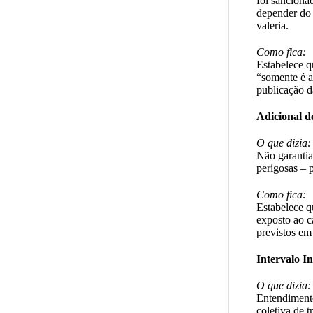
foi sanciona
depender do 
valeria.
Como fica:
Estabelece q
“somente é a
publicação d
Adicional d
O que dizia:
Não garantia 
perigosas – 
Como fica:
Estabelece q
exposto ao ca
previstos em
Intervalo I
O que dizia:
Entendiment
coletiva de t