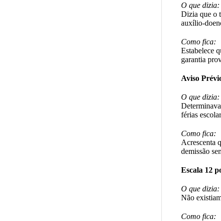
O que dizia:
Dizia que o 
auxílio-doen
Como fica:
Estabelece q
garantia pro
Aviso Prévi
O que dizia:
Determinava 
férias escola
Como fica:
Acrescenta q
demissão sem
Escala 12 p
O que dizia:
Não existiam
Como fica: