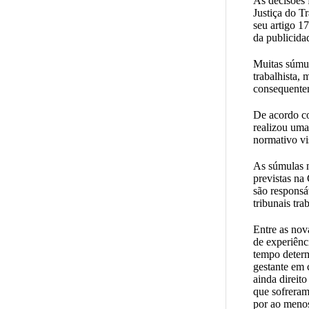
As decisões 
Justiça do T
seu artigo 1
da publicida
Muitas súmul
trabalhista,
consequente
De acordo co
realizou uma
normativo vi
As súmulas n
previstas na
são responsá
tribunais trab
Entre as nova
de experiênc
tempo determ
gestante em 
ainda direit
que sofrera
por ao meno