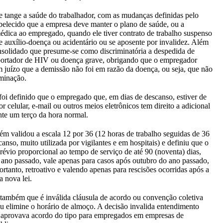
 tange a saúde do trabalhador, com as mudanças definidas pelo
belecido que a empresa deve manter o plano de saúde, ou a
médica ao empregado, quando ele tiver contrato de trabalho suspenso
e auxílio-doença ou acidentário ou se aposente por invalidez. Além
onsolidado que presume-se como discriminatória a despedida de
ortador de HIV ou doença grave, obrigando que o empregador
juízo que a demissão não foi em razão da doença, ou seja, que não
minação.
foi definido que o empregado que, em dias de descanso, estiver de
r celular, e-mail ou outros meios eletrônicos tem direito a adicional
te um terço da hora normal.
 validou a escala 12 por 36 (12 horas de trabalho seguidas de 36
anso, muito utilizada por vigilantes e em hospitais) e definiu que o
révio proporcional ao tempo de serviço de até 90 (noventa) dias,
ano passado, vale apenas para casos após outubro do ano passado,
ortanto, retroativo e valendo apenas para rescisões ocorridas após a
a nova lei.
 também que é inválida cláusula de acordo ou convenção coletiva
u elimine o horário de almoço. A decisão invalida entendimento
e aprovava acordo do tipo para empregados em empresas de