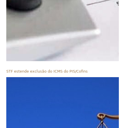
STF estende exclusão do ICMS do PIS/Cofins