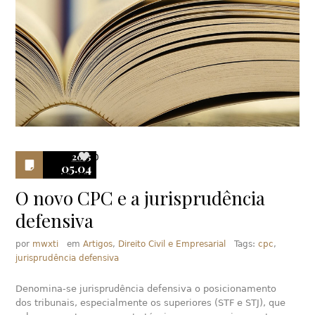
2015
0
05.04
O novo CPC e a jurisprudência
defensiva
por
mwxti
em
Artigos
,
Direito Civil e Empresarial
Tags:
cpc
,
jurisprudência defensiva
Denomina-se jurisprudência defensiva o posicionamento
dos tribunais, especialmente os superiores (STF e STJ), que