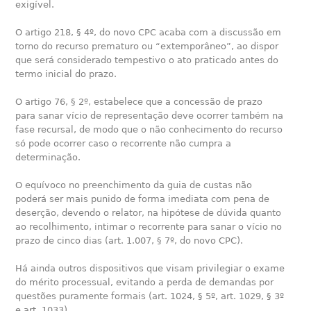
exigível.
O artigo 218, § 4º, do novo CPC acaba com a discussão em
torno do recurso prematuro ou “extemporâneo”, ao dispor
que será considerado tempestivo o ato praticado antes do
termo inicial do prazo.
O artigo 76, § 2º, estabelece que a concessão de prazo
para sanar vício de representação deve ocorrer também na
fase recursal, de modo que o não conhecimento do recurso
só pode ocorrer caso o recorrente não cumpra a
determinação.
O equívoco no preenchimento da guia de custas não
poderá ser mais punido de forma imediata com pena de
deserção, devendo o relator, na hipótese de dúvida quanto
ao recolhimento, intimar o recorrente para sanar o vício no
prazo de cinco dias (art. 1.007, § 7º, do novo CPC).
Há ainda outros dispositivos que visam privilegiar o exame
do mérito processual, evitando a perda de demandas por
questões puramente formais (art. 1024, § 5º, art. 1029, § 3º
e art. 1033).