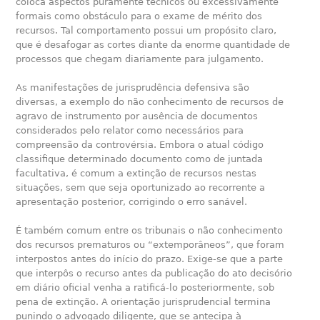
coloca aspectos puramente técnicos ou excessivamente
formais como obstáculo para o exame de mérito dos
recursos. Tal comportamento possui um propósito claro,
que é desafogar as cortes diante da enorme quantidade de
processos que chegam diariamente para julgamento.
As manifestações de jurisprudência defensiva são
diversas, a exemplo do não conhecimento de recursos de
agravo de instrumento por ausência de documentos
considerados pelo relator como necessários para
compreensão da controvérsia. Embora o atual código
classifique determinado documento como de juntada
facultativa, é comum a extinção de recursos nestas
situações, sem que seja oportunizado ao recorrente a
apresentação posterior, corrigindo o erro sanável.
É também comum entre os tribunais o não conhecimento
dos recursos prematuros ou “extemporâneos”, que foram
interpostos antes do início do prazo. Exige-se que a parte
que interpôs o recurso antes da publicação do ato decisório
em diário oficial venha a ratificá-lo posteriormente, sob
pena de extinção. A orientação jurisprudencial termina
punindo o advogado diligente, que se antecipa à