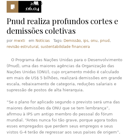
2014
0
06.04
Pnud realiza profundos cortes e
demissões coletivas
por
mwxti
em
Notícias
Tags:
Demissão
,
ips
,
onu
,
pnud
,
revisão estrutural
,
sustentabilidade financeira
O Programa das Nações Unidas para o Desenvolvimento
(Pnud), uma das maiores agências da Organização das
Nações Unidas (ONU), cujo orçamento médio é calculado
em mais de US$ 5 bilhões, realizará demissões em grande
escala, rebaixamento de categoria, reduções salariais e
supressão de postos de alta hierarquia.
“Se o plano for aplicado segundo o previsto será uma das
maiores demissões da ONU que se tem lembrança”,
afirmou à IPS um antigo membro do pessoal do fórum
mundial. “Antes nunca foi tão grave, porque agora todos
esses empregados que perdem seus empregos e seus
vistos G-4 terão de regressar aos seus países de origem”,