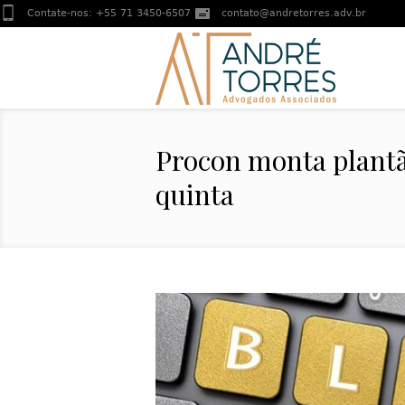
Contate-nos:
+55 71 3450-6507
contato@andretorres.adv.br
Procon monta plantã
quinta