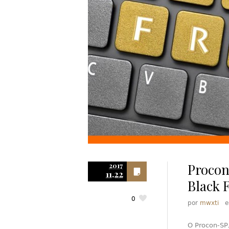
Procon
2017
11.22
Black F
0
por
mwxti
O Procon-SP,