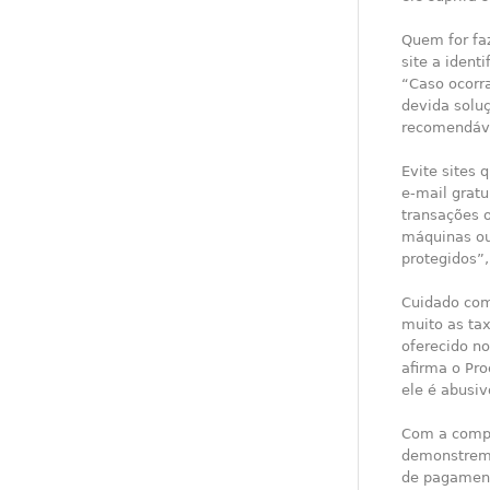
Quem for fa
site a ident
“Caso ocorr
devida soluç
recomendável
Evite sites
e-mail gratu
transações 
máquinas ou
protegidos”
Cuidado com
muito as ta
oferecido n
afirma o Pro
ele é abusiv
Com a compr
demonstrem 
de pagament