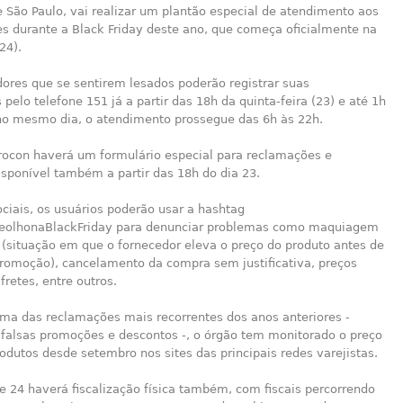
 São Paulo, vai realizar um plantão especial de atendimento aos
s durante a Black Friday deste ano, que começa oficialmente na
24).
ores que se sentirem lesados poderão registrar suas
pelo telefone 151 já a partir das 18h da quinta-feira (23) e até 1h
 no mesmo dia, o atendimento prossegue das 6h às 22h.
Procon haverá um formulário especial para reclamações e
sponível também a partir das 18h do dia 23.
ciais, os usuários poderão usar a hashtag
eolhonaBlackFriday para denunciar problemas como maquiagem
 (situação em que o fornecedor eleva o preço do produto antes de
promoção), cancelamento da compra sem justificativa, preços
fretes, entre outros.
uma das reclamações mais recorrentes dos anos anteriores -
 falsas promoções e descontos -, o órgão tem monitorado o preço
odutos desde setembro nos sites das principais redes varejistas.
e 24 haverá fiscalização física também, com fiscais percorrendo