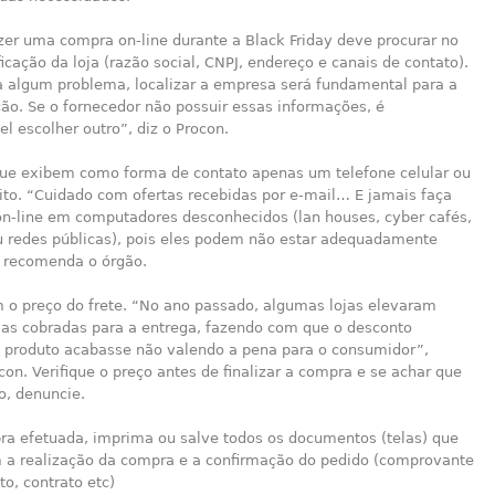
zer uma compra on-line durante a Black Friday deve procurar no
ificação da loja (razão social, CNPJ, endereço e canais de contato).
a algum problema, localizar a empresa será fundamental para a
ão. Se o fornecedor não possuir essas informações, é
 escolher outro”, diz o Procon.
 que exibem como forma de contato apenas um telefone celular ou
ito. “Cuidado com ofertas recebidas por e-mail… E jamais faça
on-line em computadores desconhecidos (lan houses, cyber cafés,
 redes públicas), pois eles podem não estar adequadamente
, recomenda o órgão.
 o preço do frete. “No ano passado, algumas lojas elevaram
xas cobradas para a entrega, fazendo com que o desconto
o produto acabasse não valendo a pena para o consumidor”,
con. Verifique o preço antes de finalizar a compra e se achar que
o, denuncie.
a efetuada, imprima ou salve todos os documentos (telas) que
a realização da compra e a confirmação do pedido (comprovante
o, contrato etc)