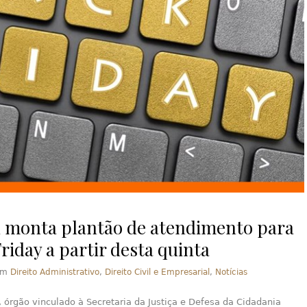
 monta plantão de atendimento para
riday a partir desta quinta
em
Direito Administrativo
,
Direito Civil e Empresarial
,
Notícias
 órgão vinculado à Secretaria da Justiça e Defesa da Cidadania