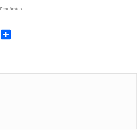
r Econômico
cebook
Twitter
Share