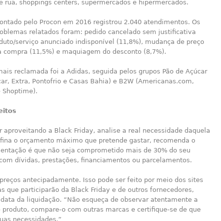
e rua, shoppings centers, supermercados e hipermercados.
ontado pelo Procon em 2016 registrou 2.040 atendimentos. Os
roblemas relatados foram: pedido cancelado sem justificativa
oduto/serviço anunciado indisponível (11,8%), mudança de preço
r a compra (11,5%) e maquiagem do desconto (8,7%).
ais reclamada foi a Adidas, seguida pelos grupos Pão de Açúcar
car, Extra, Pontofrio e Casas Bahia) e B2W (Americanas.com,
 Shoptime).
eitos
r aproveitando a Black Friday, analise a real necessidade daquela
fina o orçamento máximo que pretende gastar, recomenda o
rientação é que não seja comprometido mais de 30% do seu
com dívidas, prestações, financiamentos ou parcelamentos.
 preços antecipadamente. Isso pode ser feito por meio dos sites
 que participarão da Black Friday e de outros fornecedores,
a data da liquidação. “Não esqueça de observar atentamente a
o produto, compare-o com outras marcas e certifique-se de que
suas necessidades.”