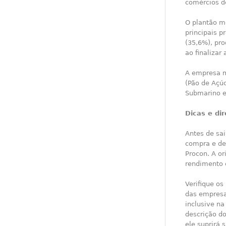
comércios d
O plantão m
principais p
(35,6%), pr
ao finaliza
A empresa m
(Pão de Açú
Submarino e
Dicas e dir
Antes de sai
compra e de
Procon. A o
rendimento 
Verifique os
das empresas
inclusive n
descrição d
ele suprirá 