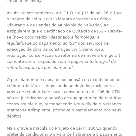
Tribunal de Justiça.
Insubsistente também o art. 11-D e o §3° do art. 76-A (que
o Projeto de Lei n. 160/13 intenta acrescer ao Código
Tributário e de Rendas do Município do Salvador) ao
estipularem que o Certificado de Quitação de ISS – Habite-
se (novo documento
“destinado a homologar a
regularidade do pagamento do ISS”
dos serviços de
execução de obra de construção civil, demolição,
reparação, conservação ou reforma de imóveis em geral)
somente seria
“expedido com o pagamento integral do
referido acordo de parcelamento”
.
O parcelamento é causa de suspensão da exigibilidade do
crédito tributário – propiciando ao devedor, inclusive, a
prova de regularidade fiscal, consoante o art. 206 do CTN –
não se justificando a adoção de qualquer medida restritiva
contra aquele que, reconhecendo a sua dívida e buscando
manter-se adimplente, promove o parcelamento dos seus
débitos.
Mais grave a mácula do Projeto de Lei n. 160/13 quando
pretende condicionar o alvará de habite-se e o pagamento