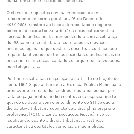
ou da forma de prestação dos serviços.
O elenco de requisitos novos, imprecisos e sem
fundamento de norma geral (art. 9° do Decreto-lei
406/1968) transfere ao fisco soteropolitano o ilegítimo
poder de descaracterizar arbitrária e casuisticamente a
sociedade profissional, surpreendendo-a com a cobrança
do ISS sobre a receita bruta (com todos os elevados
encargos legais), o que obstaria, decerto, a continuidade
regular da atividade de tantas sociedades profissionais de
engenheiros, médicos, contadores, arquitetos, advogados,
odontólogos, etc.
Por fim, ressalte-se a disposição do art. 115 do Projeto de
Lei n. 160/13 que autorizaria a Fazenda Pública Municipal a
promover o protesto dos créditos tributários ou não por
falta de pagamento, medida controversa especialmente
quando se depara com o entendimento do STJ de que a
dívida ativa tributária submete-se a disciplina própria e
preferencial (CTN e Lei de Execuções Fiscais), não se
justificando, quanto à dívida tributária, a restrição
característica dos títulos comerciais inadimplidos.