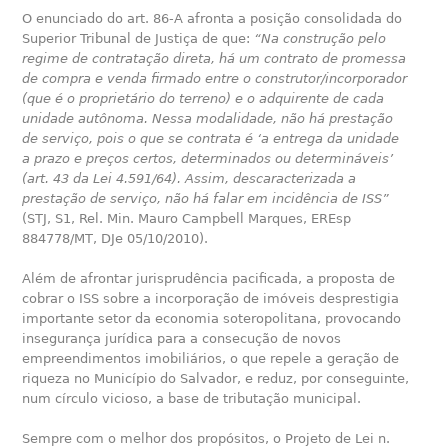
O enunciado do art. 86-A afronta a posição consolidada do
Superior Tribunal de Justiça de que:
“Na construção pelo
regime de contratação direta, há um contrato de promessa
de compra e venda firmado entre o construtor/incorporador
(que é o proprietário do terreno) e o adquirente de cada
unidade autônoma. Nessa modalidade, não há prestação
de serviço, pois o que se contrata é ‘a entrega da unidade
a prazo e preços certos, determinados ou determináveis’
(art. 43 da Lei 4.591/64). Assim, descaracterizada a
prestação de serviço, não há falar em incidência de ISS”
(STJ, S1, Rel. Min. Mauro Campbell Marques, EREsp
884778/MT, DJe 05/10/2010).
Além de afrontar jurisprudência pacificada, a proposta de
cobrar o ISS sobre a incorporação de imóveis desprestigia
importante setor da economia soteropolitana, provocando
insegurança jurídica para a consecução de novos
empreendimentos imobiliários, o que repele a geração de
riqueza no Município do Salvador, e reduz, por conseguinte,
num círculo vicioso, a base de tributação municipal.
Sempre com o melhor dos propósitos, o Projeto de Lei n.