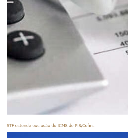
STF estende exclusão do ICMS do PIS/Cofins