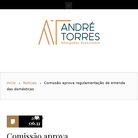
Início
Notícias
Comissão aprova regulamentação de emenda
das domésticas
2013
0
06.11
Comissão aprova