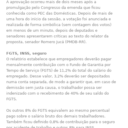
A aprovação ocorreu mais de dois meses após a
promulgação pelo Congresso da emenda que ficou
conhecida como PEC das Domésticas. Depois de mais de
uma hora do início da sessão, a votação foi anunciada e
realizada de forma simbólica (sem contagem dos votos)
em menos de um minuto, depois de deputados e
senadores apresentarem críticas ao texto do relator da
proposta, senador Romero Jucá (PMDB-RR).
FGTS, INSS, seguro
O relatório estabelece que empregadores deverão pagar
mensalmente contribuição com o Fundo de Garantia por
Tempo de Serviço (FGTS) de 11,2% do total do salário do
empregado. Desse valor, 3,2% deverão ser depositados
numa conta separada, de modo a garantir que, em caso de
demissão sem justa causa, o trabalhador possa ser
indenizado com o recebimento de 40% de seu saldo do
FGTS.
Os outros 8% do FGTS equivalem ao mesmo percentual
pago sobre o salário bruto dos demais trabalhadores.
Também ficou definido 0,8% de contribuição para o seguro
por acidente de trabalho e outros 8% para INSS.