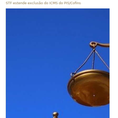
STF estende exclusão do ICMS do PIS/Cofins