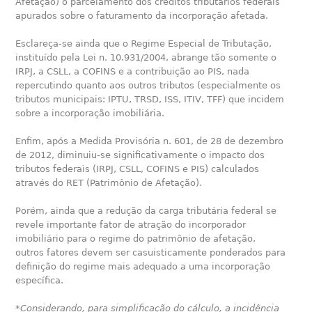
Afetação) o parcelamento dos créditos tributários federais
apurados sobre o faturamento da incorporação afetada.
Esclareça-se ainda que o Regime Especial de Tributação,
instituído pela Lei n. 10.931/2004, abrange tão somente o
IRPJ, a CSLL, a COFINS e a contribuição ao PIS, nada
repercutindo quanto aos outros tributos (especialmente os
tributos municipais: IPTU, TRSD, ISS, ITIV, TFF) que incidem
sobre a incorporação imobiliária.
Enfim, após a Medida Provisória n. 601, de 28 de dezembro
de 2012, diminuiu-se significativamente o impacto dos
tributos federais (IRPJ, CSLL, COFINS e PIS) calculados
através do RET (Patrimônio de Afetação).
Porém, ainda que a redução da carga tributária federal se
revele importante fator de atração do incorporador
imobiliário para o regime do patrimônio de afetação,
outros fatores devem ser casuisticamente ponderados para
definição do regime mais adequado a uma incorporação
específica.
*
Considerando, para simplificação do cálculo, a incidência