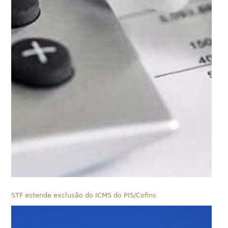
STF estende exclusão do ICMS do PIS/Cofins