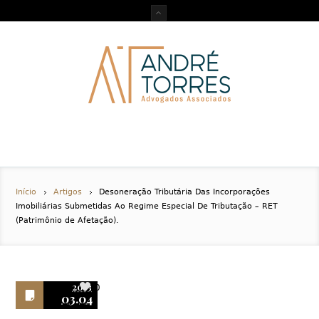
Início
Artigos
Desoneração Tributária Das Incorporações
Imobiliárias Submetidas Ao Regime Especial De Tributação – RET
(Patrimônio de Afetação).
2013
0
03.04