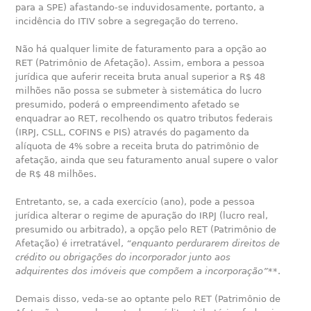
para a SPE) afastando-se induvidosamente, portanto, a
incidência do ITIV sobre a segregação do terreno.
Não há qualquer limite de faturamento para a opção ao
RET (Patrimônio de Afetação). Assim, embora a pessoa
jurídica que auferir receita bruta anual superior a R$ 48
milhões não possa se submeter à sistemática do lucro
presumido, poderá o empreendimento afetado se
enquadrar ao RET, recolhendo os quatro tributos federais
(IRPJ, CSLL, COFINS e PIS) através do pagamento da
alíquota de 4% sobre a receita bruta do patrimônio de
afetação, ainda que seu faturamento anual supere o valor
de R$ 48 milhões.
Entretanto, se, a cada exercício (ano), pode a pessoa
jurídica alterar o regime de apuração do IRPJ (lucro real,
presumido ou arbitrado), a opção pelo RET (Patrimônio de
Afetação) é irretratável,
“enquanto perdurarem direitos de
crédito ou obrigações do incorporador junto aos
adquirentes dos imóveis que compõem a incorporação”
**.
Demais disso, veda-se ao optante pelo RET (Patrimônio de