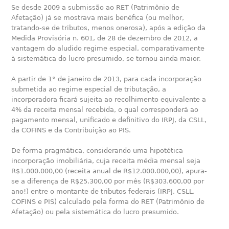
Se desde 2009 a submissão ao RET (Patrimônio de
Afetação) já se mostrava mais benéfica (ou melhor,
tratando-se de tributos, menos onerosa), após a edição da
Medida Provisória n. 601, de 28 de dezembro de 2012, a
vantagem do aludido regime especial, comparativamente
à sistemática do lucro presumido, se tornou ainda maior.
A partir de 1° de janeiro de 2013, para cada incorporação
submetida ao regime especial de tributação, a
incorporadora ficará sujeita ao recolhimento equivalente a
4% da receita mensal recebida, o qual corresponderá ao
pagamento mensal, unificado e definitivo do IRPJ, da CSLL,
da COFINS e da Contribuição ao PIS.
De forma pragmática, considerando uma hipotética
incorporação imobiliária, cuja receita média mensal seja
R$1.000.000,00 (receita anual de R$12.000.000,00), apura-
se a diferença de R$25.300,00 por mês (R$303.600,00 por
ano!) entre o montante de tributos federais (IRPJ, CSLL,
COFINS e PIS) calculado pela forma do RET (Patrimônio de
Afetação) ou pela sistemática do lucro presumido.