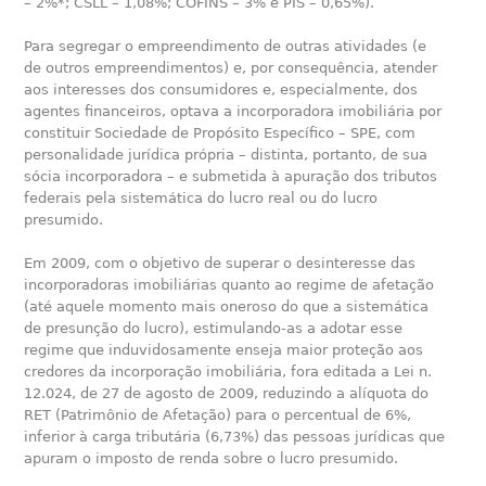
– 2%*; CSLL – 1,08%; COFINS – 3% e PIS – 0,65%).
Para segregar o empreendimento de outras atividades (e
de outros empreendimentos) e, por consequência, atender
aos interesses dos consumidores e, especialmente, dos
agentes financeiros, optava a incorporadora imobiliária por
constituir Sociedade de Propósito Específico – SPE, com
personalidade jurídica própria – distinta, portanto, de sua
sócia incorporadora – e submetida à apuração dos tributos
federais pela sistemática do lucro real ou do lucro
presumido.
Em 2009, com o objetivo de superar o desinteresse das
incorporadoras imobiliárias quanto ao regime de afetação
(até aquele momento mais oneroso do que a sistemática
de presunção do lucro), estimulando-as a adotar esse
regime que induvidosamente enseja maior proteção aos
credores da incorporação imobiliária, fora editada a Lei n.
12.024, de 27 de agosto de 2009, reduzindo a alíquota do
RET (Patrimônio de Afetação) para o percentual de 6%,
inferior à carga tributária (6,73%) das pessoas jurídicas que
apuram o imposto de renda sobre o lucro presumido.