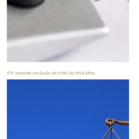
STF estende exclusão do ICMS do PIS/Cofins