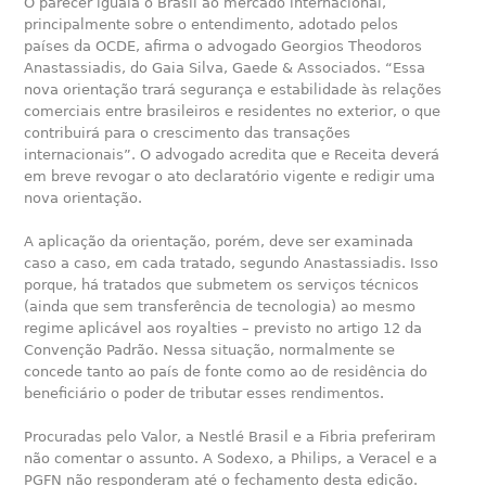
O parecer iguala o Brasil ao mercado internacional,
principalmente sobre o entendimento, adotado pelos
países da OCDE, afirma o advogado Georgios Theodoros
Anastassiadis, do Gaia Silva, Gaede & Associados. “Essa
nova orientação trará segurança e estabilidade às relações
comerciais entre brasileiros e residentes no exterior, o que
contribuirá para o crescimento das transações
internacionais”. O advogado acredita que e Receita deverá
em breve revogar o ato declaratório vigente e redigir uma
nova orientação.
A aplicação da orientação, porém, deve ser examinada
caso a caso, em cada tratado, segundo Anastassiadis. Isso
porque, há tratados que submetem os serviços técnicos
(ainda que sem transferência de tecnologia) ao mesmo
regime aplicável aos royalties – previsto no artigo 12 da
Convenção Padrão. Nessa situação, normalmente se
concede tanto ao país de fonte como ao de residência do
beneficiário o poder de tributar esses rendimentos.
Procuradas pelo Valor, a Nestlé Brasil e a Fibria preferiram
não comentar o assunto. A Sodexo, a Philips, a Veracel e a
PGFN não responderam até o fechamento desta edição.