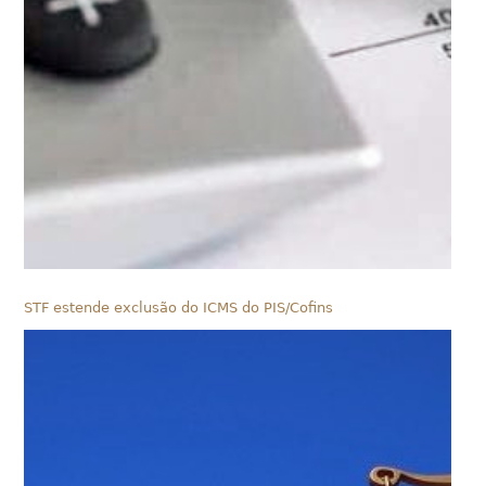
STF estende exclusão do ICMS do PIS/Cofins