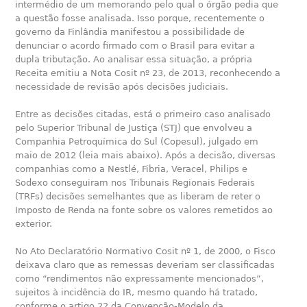
intermédio de um memorando pelo qual o órgão pedia que
a questão fosse analisada. Isso porque, recentemente o
governo da Finlândia manifestou a possibilidade de
denunciar o acordo firmado com o Brasil para evitar a
dupla tributação. Ao analisar essa situação, a própria
Receita emitiu a Nota Cosit nº 23, de 2013, reconhecendo a
necessidade de revisão após decisões judiciais.
Entre as decisões citadas, está o primeiro caso analisado
pelo Superior Tribunal de Justiça (STJ) que envolveu a
Companhia Petroquímica do Sul (Copesul), julgado em
maio de 2012 (leia mais abaixo). Após a decisão, diversas
companhias como a Nestlé, Fibria, Veracel, Philips e
Sodexo conseguiram nos Tribunais Regionais Federais
(TRFs) decisões semelhantes que as liberam de reter o
Imposto de Renda na fonte sobre os valores remetidos ao
exterior.
No Ato Declaratório Normativo Cosit nº 1, de 2000, o Fisco
deixava claro que as remessas deveriam ser classificadas
como “rendimentos não expressamente mencionados”,
sujeitos à incidência do IR, mesmo quando há tratado,
conforme o artigo 22 da Convenção-Modelo da