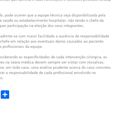
do, pode ocorrer que a equipe técnica seja disponibilizada pela
de saúde ou estabelecimento hospitalar, não tendo o chefe da
uer participação na eleição dos seus integrantes.
 admite-se com maior facilidade a ausência de responsabilidade
o chefe em relação aos eventuais danos causados ao paciente
 profissionais da equipe.
siderando as especificidades de cada intervenção cirúrgica, as
ões na seara médica devem sempre ser vistas com ressalvas.
e, em todo caso, uma análise prudente acerca do caso concreto,
rar a responsabilidade de cada profissional envolvido no
o.
cebook
Twitter
Share