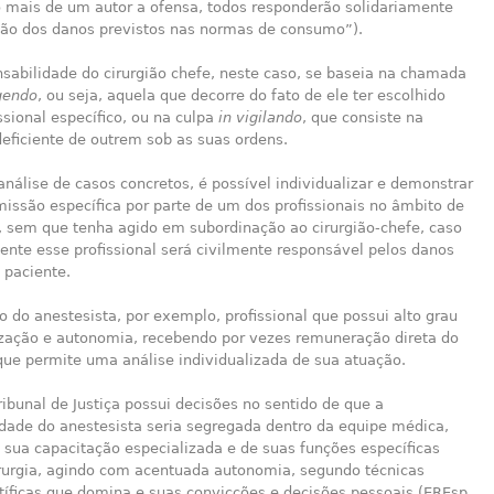
 mais de um autor a ofensa, todos responderão solidariamente
ção dos danos previstos nas normas de consumo”).
sabilidade do cirurgião chefe, neste caso, se baseia na chamada
gendo
, ou seja, aquela que decorre do fato de ele ter escolhido
ssional específico, ou na culpa
in vigilando
, que consiste na
eficiente de outrem sob as suas ordens.
análise de casos concretos, é possível individualizar e demonstrar
issão específica por parte de um dos profissionais no âmbito de
, sem que tenha agido em subordinação ao cirurgião-chefe, caso
nte esse profissional será civilmente responsável pelos danos
 paciente.
o do anestesista, por exemplo, profissional que possui alto grau
ização e autonomia, recebendo por vezes remuneração direta do
que permite uma análise individualizada de sua atuação.
ribunal de Justiça possui decisões no sentido de que a
idade do anestesista seria segregada dentro da equipe médica,
 sua capacitação especializada e de suas funções específicas
irurgia, agindo com acentuada autonomia, segundo técnicas
tíficas que domina e suas convicções e decisões pessoais (EREsp