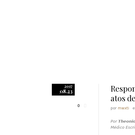
Respon
2017
08.23
atos d
0
por
mwxti
Por
Theonio
Médico Escr