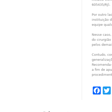
605435/RJ).
Por outro la
instituição 
equipe qualq
Nesse caso,
do cirurgiã
pelos demais
Contudo, con
generalizaç
Recomenda-s
a fim de apu
procediment
Fa