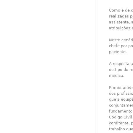
Como é de c
realizadas p
assistente, 
atribuições 
Neste cenári
chefe por p
paciente.
A resposta 
do tipo de r
médica.
Primeiramen
dos profiss
que a equipe
conjuntamen
fundamentos 
Código Civi
comitente, p
trabalho que