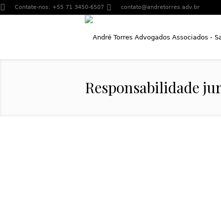
Contate-nos:
+55 71 3450-6507
contato@andretorres.adv.br
Responsabilidade jur