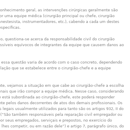
onhecimento geral, as intervenções cirúrgicas geralmente são
or uma equipe médica (cirurgião principal ou chefe, cirurgião
anestesista, instrumentadores, etc.), cabendo a cada um destes
específicas.
o, questiona-se acerca da responsabilidade civil do cirurgião
ossíveis equívocos de integrantes da equipe que causem danos ao
a essa questão varia de acordo com o caso concreto, dependendo
elação que se estabelece entre o cirurgião-chefe e a equipe
te, vejamos a situação em que cabe ao cirurgião-chefe a escolha
ionais que irão compor a equipe médica. Nesse caso, considerando
 está subordinada ao cirurgião-chefe, este poderá responder
te pelos danos decorrentes de atos dos demais profissionais. Os
legais usualmente utilizados para tanto são os artigos 932, II do
l (“São também responsáveis pela reparação civil empregador ou
or seus empregados, serviçais e prepostos, no exercício do
 lhes competir, ou em razão dele”) e artigo 7, parágrafo único, do