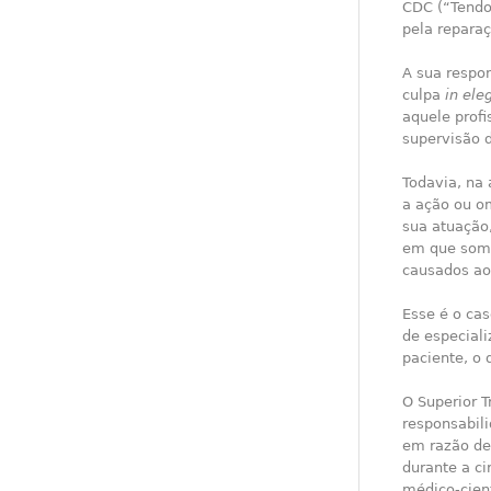
CDC (“Tendo
pela repara
A sua respon
culpa
in ele
aquele profi
supervisão d
Todavia, na 
a ação ou om
sua atuação
em que some
causados ao
Esse é o cas
de especial
paciente, o 
O Superior T
responsabil
em razão de
durante a c
médico-cien