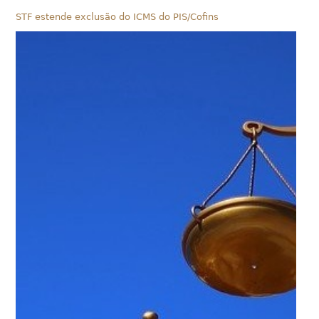
STF estende exclusão do ICMS do PIS/Cofins