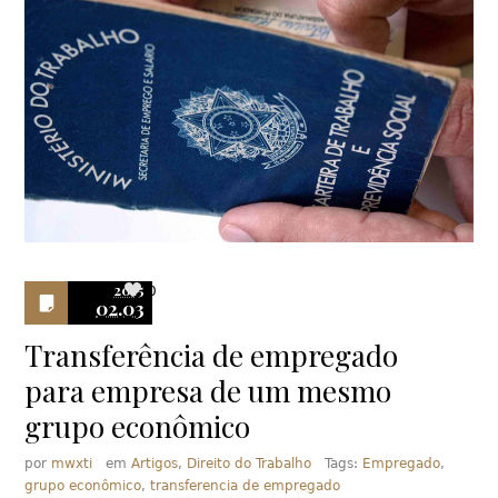
2015
0
02.03
Transferência de empregado
para empresa de um mesmo
grupo econômico
por
mwxti
em
Artigos
,
Direito do Trabalho
Tags:
Empregado
,
grupo econômico
,
transferencia de empregado