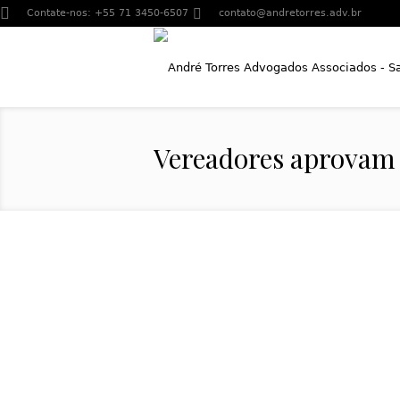
Contate-nos:
+55 71 3450-6507
contato@andretorres.adv.br
Vereadores aprovam 