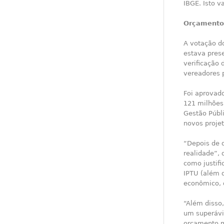
IBGE. Isto v
Orçamento
A votação d
estava pres
verificação
vereadores 
Foi aprovad
121 milhões
Gestão Públ
novos proje
“Depois de 
realidade”, 
como justif
IPTU (além 
econômico, 
“Além disso
um superávi
orçamento m