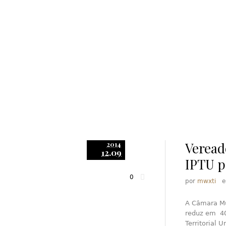
Veread
2014
12.09
IPTU p
0
por
mwxti
A Câmara Mun
reduz em 40
Territorial 