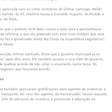
i aprovada com os votos contrários de Gilmar Santiago, Waldir
a Galvão, do PT, Aladilce Souza e Everaldo Augusto, do PCdoB, e
o, do PSOL.
s que o prefeito ACM Neto viesse a esta casa e apresentasse
o de reforma, o que ele pretende com este novo modelo que será
o fez o governador eleito Rui Costa na Assembleia Legislativa”,
ce Souza.
posição, Gilmar Santiado, disse que o governo municipal já se
ho” após dois anos. Ele também acusou o vice-líder do governo,
de quebrar acordo de não votar o orçamento nesta terça. Os
 negaram que houvesse acordo.
ões
es também aprovaram gratificações para agentes de endemias e
e transporte. No caso dos agentes da Transalvador, houve reajuste
 20% do adicional de incentivo à prevenção e educação no