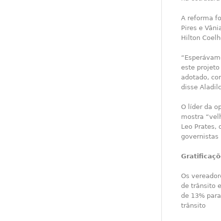
A reforma fo
Pires e Vâni
Hilton Coelh
“Esperávamo
este projet
adotado, com
disse Aladil
O líder da o
mostra “vel
Leo Prates, 
governistas
Gratificaç
Os vereador
de trânsito 
de 13% para
trânsito