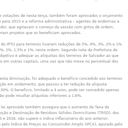
e votações de nesta terça, também foram aprovados o orçamento
o para 2015 e a reforma administrativa – agentes de endemias e
ador, que agitavam o começo da sessão com gritos de ordem,
ram projetos que os beneficiam aprovados.
s do IPTU para terrenos tiveram reduções de 5%, 4%, 3%, 2% e 1%
5%, 2%, 1,5% e 1%, nesta ordem. Segundo nota da Prefeitura de
objetivo é adequar as alíquotas dos terrenos de Salvador ao que
ado em outras capitais, uma vez que não mexe no percentual dos
esta diminuição, foi adequado o benefício concedido aos terrenos
ção em andamento, que passou a ter redução da alíquota
30%. O benefício, limitado a 4 anos, pode ser concedido apenas
o pode resultar alíquotas inferiores a 1,6%.
e lei aprovado também assegura que o aumento da Taxa da
oção e Destinação de Resíduos Sólidos Domiciliares (TRSD), dos
 e 2016, não supere o índice inflacionário do ano anterior,
 pelo Índice de Preços ao Consumidor Amplo (IPCA), apurado pelo