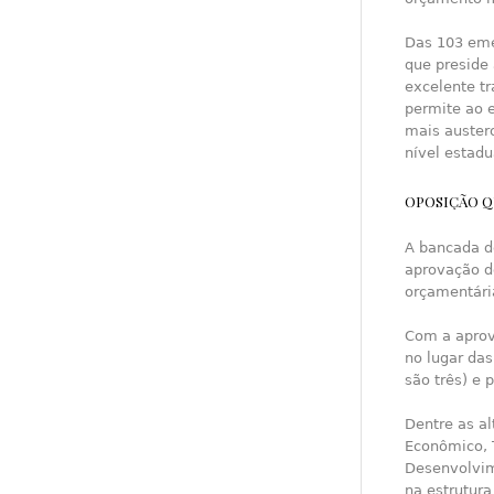
Das 103 eme
que preside
excelente tr
permite ao 
mais auster
nível estadu
OPOSIÇÃO Q
A bancada d
aprovação do
orçamentári
Com a aprov
no lugar das
são três) e
Dentre as a
Econômico, T
Desenvolvim
na estrutur