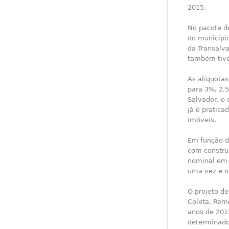
2015.
No pacote d
do municípi
da Transalv
também tive
As alíquota
para 3%, 2,
Salvador, o 
já é pratic
imóveis.
Em função d
com constru
nominal em 
uma vez e nã
O projeto d
Coleta, Rem
anos de 2015
determinado