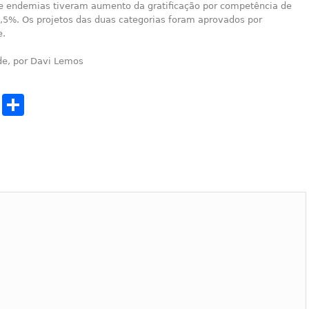
e endemias tiveram aumento da gratificação por competência de
,5%. Os projetos das duas categorias foram aprovados por
e.
de, por Davi Lemos
cebook
Twitter
Share