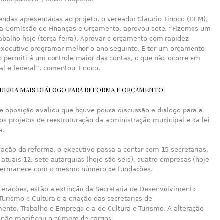
ndas apresentadas ao projeto, o vereador Claudio Tinoco (DEM),
 a Comissão de Finanças e Orçamento, aprovou sete. “Fizemos um
abalho hoje (terça-feira). Aprovar o orçamento com rapidez
executivo programar melhor o ano seguinte. E ter um orçamento
o permitirá um controle maior das contas, o que não ocorre em
al e federal”, comentou Tinoco.
UERIA MAIS DIÁLOGO PARA REFORMA E ORÇAMENTO
e oposição avaliou que houve pouca discussão e diálogo para a
s projetos de reestruturação da administração municipal e da lei
a.
ação da reforma, o executivo passa a contar com 15 secretarias,
 atuais 12, sete autarquias (hoje são seis), quatro empresas (hoje
 permanece com o mesmo número de fundações.
lterações, estão a extinção da Secretaria de Desenvolvimento
urismo e Cultura e a criação das secretarias de
ento, Trabalho e Emprego e a de Cultura e Turismo. A alteração
a não modificou o número de cargos.