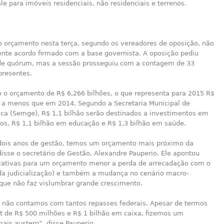
ale para imóveis residenciais, não residenciais e terrenos.
o orçamento nesta terça, segundo os vereadores de oposição, não
ente acordo firmado com a base governista. A oposição pediu
 de quórum, mas a sessão prosseguiu com a contagem de 33
presentes.
o o orçamento de R$ 6,266 bilhões, o que representa para 2015 R$
 a menos que em 2014. Segundo a Secretaria Municipal de
ica (Semge), R$ 1,1 bilhão serão destinados a investimentos em
tos, R$ 1,1 bilhão em educação e R$ 1,3 bilhão em saúde.
dois anos de gestão, temos um orçamento mais próximo da
disse o secretário de Gestão, Alexandre Pauperio. Ele apontou
icativas para um orçamento menor a perda de arrecadação com o
da judicialização) e também a mudança no cenário macro-
que não faz vislumbrar grande crescimento.
, não contamos com tantos repasses federais. Apesar de termos
t de R$ 500 milhões e R$ 1 bilhão em caixa, fizemos um
ais austero”, disse Pauperio.